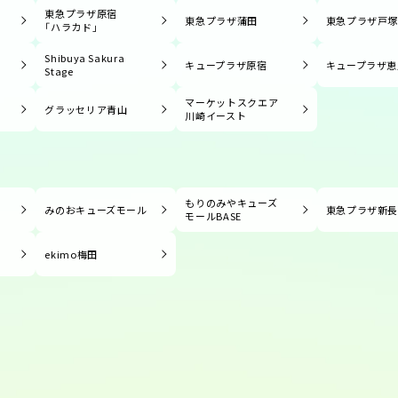
東急プラザ原宿
東急プラザ蒲田
東急プラザ戸
「ハラカド」
Shibuya Sakura
キュープラザ原宿
キュープラザ恵
Stage
マーケットスクエア
グラッセリア青山
川崎イースト
もりのみやキューズ
みのおキューズモール
東急プラザ新
モールBASE
ekimo梅田