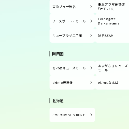
東急プラザ表参道
東急プラザ渋谷
「オモカド」
Forestgate
ノースポート・モール
Daikanyama
キュープラザ二子玉川
渋谷BEAM
関西圏
あまがさきキューズ
あべのキューズモール
モール
ekimo天王寺
ekimoなんば
北海道
COCONO SUSUKINO