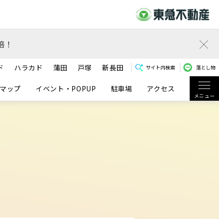
倍！
ド
ハラカド
蒲田
戸塚
新長田
サイト内検索
落とし物
マップ
イベント・POPUP
駐車場
アクセス
メニュー