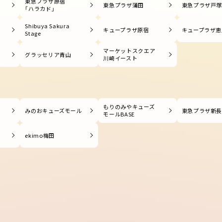
東急プラザ原宿
東急プラザ蒲田
東急プラザ戸
「ハラカド」
Shibuya Sakura
キュープラザ原宿
キュープラザ恵
Stage
マーケットスクエア
グラッセリア青山
川崎イースト
もりのみやキューズ
みのおキューズモール
東急プラザ新
モールBASE
ekimo梅田