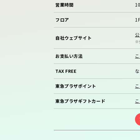
営業時間
1
フロア
1
公
自社
ウェブサイト
※
お支払い方法
こ
TAX FREE
な
東急プラザ
ポイント
こ
東急プラザ
ギフトカード
こ