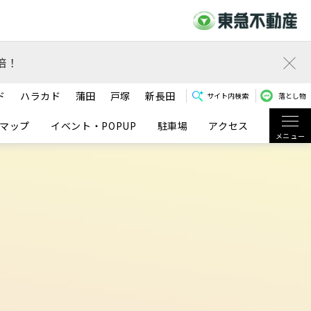
倍！
ド
ハラカド
蒲田
戸塚
新長田
サイト内検索
落とし物
マップ
イベント・POPUP
駐車場
アクセス
メニュー