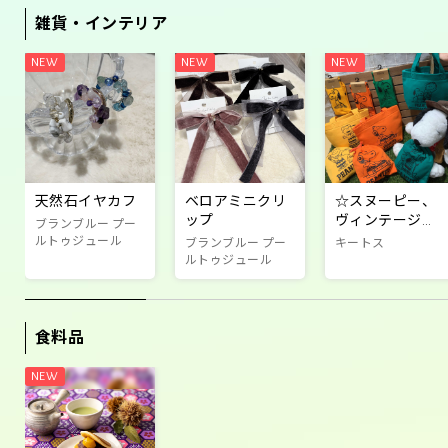
雑貨・インテリア
天然石イヤカフ
ベロアミニクリ
☆スヌーピー、
ップ
ヴィンテージ商
ブランブルー プー
品☆
ルトゥジュール
ブランブルー プー
キートス
ルトゥジュール
食料品