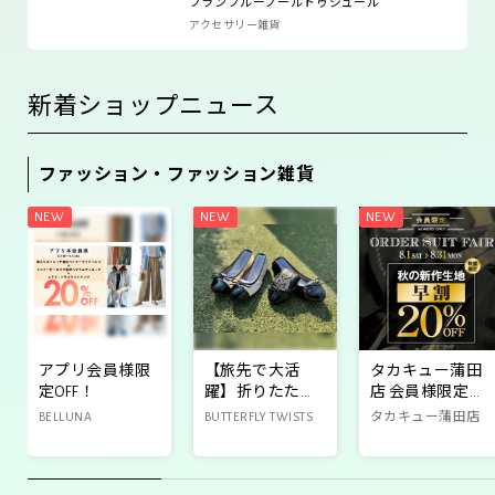
ブランブループールトゥジュール
アクセサリー雑貨
新着ショップニュース
ファッション・ファッション雑貨
アプリ会員様限
【旅先で大活
タカキュー蒲田
定OFF！
躍】折りたたみ
店 会員様限定秋
パンプス✨
の新作オーダー
BELLUNA
BUTTERFLY TWISTS
タカキュー蒲田店
セールのご案内