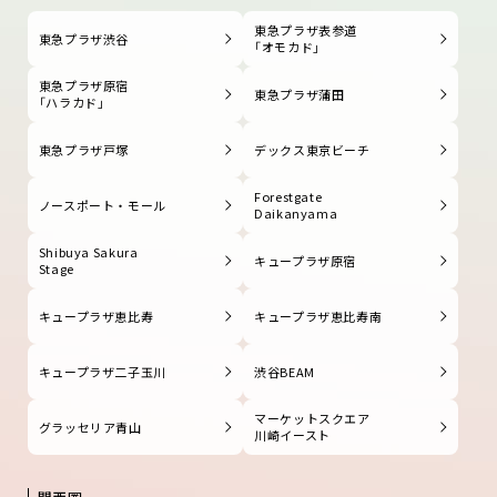
東急プラザ表参道
東急プラザ渋谷
「オモカド」
東急プラザ原宿
東急プラザ蒲田
「ハラカド」
東急プラザ戸塚
デックス東京ビーチ
Forestgate
ノースポート・モール
Daikanyama
Shibuya Sakura
キュープラザ原宿
Stage
キュープラザ恵比寿
キュープラザ恵比寿南
キュープラザ二子玉川
渋谷BEAM
マーケットスクエア
グラッセリア青山
川崎イースト