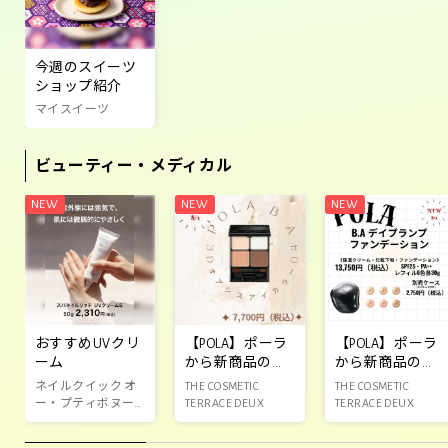
今週のスイーツ
ショップ紹介
マイスイーツ
ビューティー・メディカル
おすすめUVクリ
【POLA】ポーラ
【POLA】ポーラ
ーム
から新商品のお
から新商品のお
知らせ‼️
知らせ‼️
ネイルクイック オ
THE COSMETIC
THE COSMETIC
ー・プティボヌー
TERRACE DEUX
TERRACE DEUX
ル