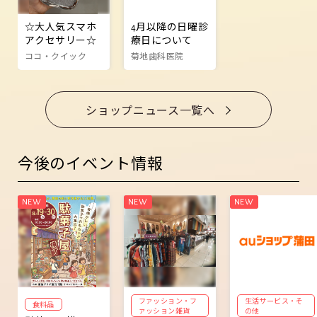
☆大人気スマホ
4月以降の日曜診
アクセサリー☆
療日について
ココ・クイック
菊地歯科医院
ショップニュース一覧へ
今後のイベント情報
ファッション・フ
生活サービス・そ
食料品
ァッション雑貨
の他