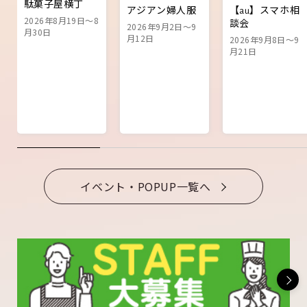
駄菓子屋横丁
アジアン婦人服
【au】スマホ相
2026年8月19日～8
談会
2026年9月2日～9
月30日
月12日
2026年9月8日～9
月21日
イベント・POPUP一覧へ