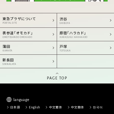
東急プラザについて
渋谷
PORTAL SITE
SHIBUYA
表参道「オモカド」
原宿「ハラカド」
OMOTESANDO OMOKADO
HARAJUKU HARAKADO
蒲田
戸塚
KAMATA
TOTSUKA
新長田
SINNAGATA
PAGE TOP
language
日本語
English
中文繁体
中文簡体
한국어