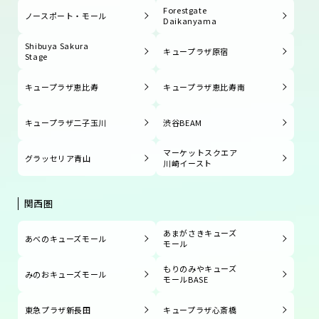
Forestgate
ノースポート・モール
Daikanyama
Shibuya Sakura
キュープラザ原宿
Stage
キュープラザ恵比寿
キュープラザ恵比寿南
キュープラザ二子玉川
渋谷BEAM
マーケットスクエア
グラッセリア青山
川崎イースト
関西圏
あまがさきキューズ
あべのキューズモール
モール
もりのみやキューズ
みのおキューズモール
モールBASE
東急プラザ新長田
キュープラザ心斎橋