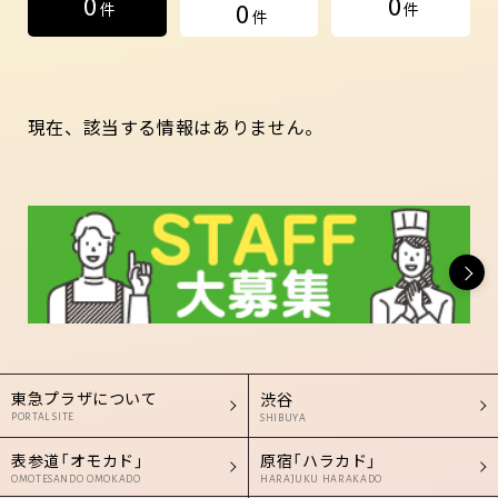
0
0
0
件
件
件
現在、該当する情報はありません。
東急プラザについて
渋谷
PORTAL SITE
SHIBUYA
表参道「オモカド」
原宿「ハラカド」
OMOTESANDO OMOKADO
HARAJUKU HARAKADO